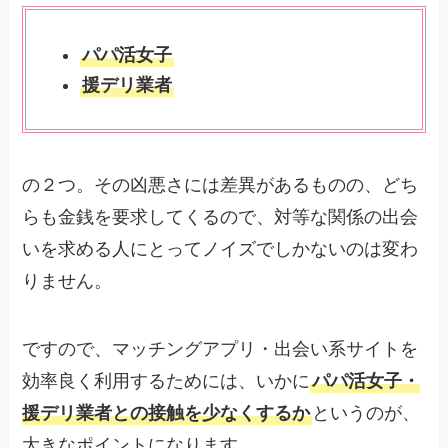
パパ活女子
援デリ業者
の２つ。その凶悪さには差異があるものの、どち
らも金銭を要求してくるので、対等な関係の出会
いを求める人にとってノイズでしかないのは変わ
りません。
ですので、マッチングアプリ・出会い系サイトを
効率良く利用するためには、いかに
パパ活女子・
援デリ業者との接触を少なくするか
というのが、
大きなポイントになります。