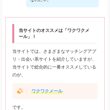
当サイトのオススメは「ワクワクメ
ール」！
当サイトでは、さまざまなマッチングアプ
リ・出会い系サイトを紹介していますが、
当サイトで総合的に一番オススメしている
のが、
ワクワクメール
です。