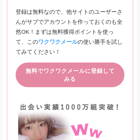
登録は無料なので、他サイトのユーザーさ
んがサブでアカウントを作っておくのも全
然OK！まずは無料獲得ポイントを使っ
て、この
ワクワクメール
の使い勝手を試し
てみてください！
無料でワクワクメールに登録して
みる