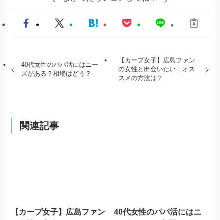
【カープ女子】広島ファン
40代女性のパパ活にはニー
の女性と出会いたい！オス
ズがある？相場はどう？
スメの方法は？
関連記事
【カープ女子】広島ファン
40代女性のパパ活にはニ