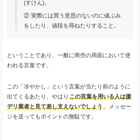
(すけん)。
② 実際には買う意思のないのに値ぶみ
をしたり、値段を尋ねたりすること。
ということであり、一般に商売の局面において使
われる言葉です。
この「冷やかし」という言葉が当たり前のように
出てくるあたり、やはり
この言葉を用いる人は援
デリ業者と見て差し支えないでしょう
。メッセー
ジを送ってもポイントの無駄です。