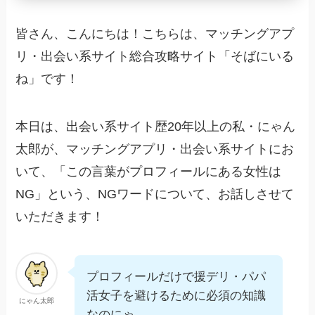
皆さん、こんにちは！こちらは、マッチングアプ
リ・出会い系サイト総合攻略サイト「そばにいる
ね」です！
本日は、出会い系サイト歴20年以上の私・にゃん
太郎が、マッチングアプリ・出会い系サイトにお
いて、「この言葉がプロフィールにある女性は
NG」という、NGワードについて、お話しさせて
いただきます！
プロフィールだけで援デリ・パパ
活女子を避けるために必須の知識
にゃん太郎
なのにゃ。