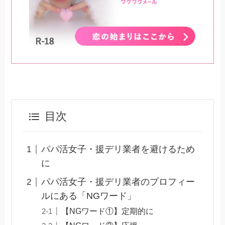
目次
パパ活女子・援デリ業者を避けるため
に
パパ活女子・援デリ業者のプロフィー
ルにある「NGワード」
【NGワード①】定期的に