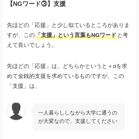
【NGワード③】支援
先ほどの「応援」と少し似ているところがありま
すが、この
「支援」という言葉もNGワード
と考
えて良いでしょう。
先ほどの「応援」は、どちらかというと＋αを求
めて金銭的支援を求めているものですが、この
「支援」は、
一人暮らししながら大学に通うの
が大変なので、支援してください