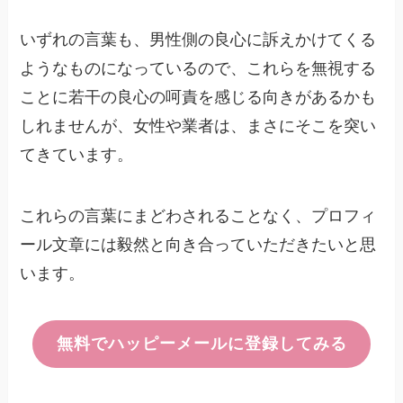
いずれの言葉も、男性側の良心に訴えかけてくる
ようなものになっているので、これらを無視する
ことに若干の良心の呵責を感じる向きがあるかも
しれませんが、女性や業者は、まさにそこを突い
てきています。
これらの言葉にまどわされることなく、プロフィ
ール文章には毅然と向き合っていただきたいと思
います。
無料でハッピーメールに登録してみる