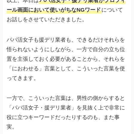
以上、本日は
パパ活女子・援デリ業者がプロフィ
ール画面において使いがちなNGワード
について
お話しをさせていただきました。
パパ活女子も援デリ業者も、できるだけそれらを
悟られないようにしながら、一方で自分の立ち位
置を主張しておく必要があることから、それらを
「におわせる」言葉として、こういった言葉を使
ってきます。
一方で、こういった言葉は、男性の側からすると
「パパ活女子・援デリ業者」を見抜く上で非常に
役に立つキーワードだったりするのも、また事
実。